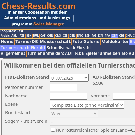
Logged on: Gast
Arabic
ARM
AZE
BIH
BUL
CAT
CHN
CRO
CZE
DEN
ENG
ESP
FAI
FIN
FRA
GER
GRE
INA
I
Home
TurnierDB
Meisterschaft
Foto-Galerie
Meldekartei
El
Turnierschach-Elozahl
Schnellschach-Elozahl
Allgemeines
Turnier anmelden: AUT
FIDE
Spieler anmelden
Elo AU
Willkommen bei den offiziellen Turnierscha
FIDE-Elolisten Stand
AUT-Elolisten Stand
6.936
Personennummer
Nachname
Vorname
Ebene
Bundesland
Spgem./Kreis/Verein
Nur "österreichische" Spieler (Land=A