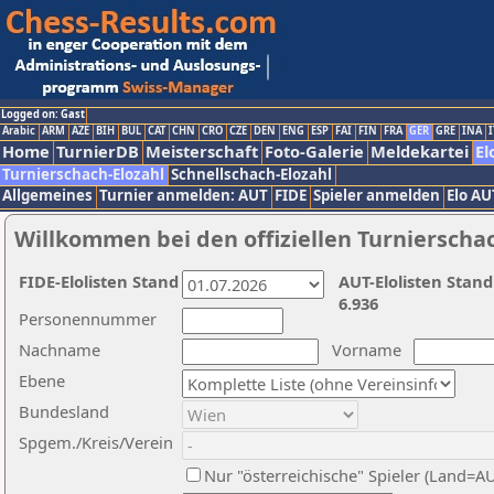
Logged on: Gast
Arabic
ARM
AZE
BIH
BUL
CAT
CHN
CRO
CZE
DEN
ENG
ESP
FAI
FIN
FRA
GER
GRE
INA
I
Home
TurnierDB
Meisterschaft
Foto-Galerie
Meldekartei
El
Turnierschach-Elozahl
Schnellschach-Elozahl
Allgemeines
Turnier anmelden: AUT
FIDE
Spieler anmelden
Elo AU
Willkommen bei den offiziellen Turnierscha
FIDE-Elolisten Stand
AUT-Elolisten Stand
6.936
Personennummer
Nachname
Vorname
Ebene
Bundesland
Spgem./Kreis/Verein
Nur "österreichische" Spieler (Land=A