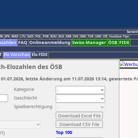
Servert
TA
JPN
MKD
LTU
NED
POL
POR
ROU
RUS
SRB
SVK
SWE
TUR
UKR
VIE
FontSize:11pt
ozahlen
FAQ
Onlineanmeldung
Swiss-Manager
ÖSB
FIDE
T
Elo Vorschau
Elo FIDE
ch-Elozahlen des ÖSB
 01.07.2026, letzte Änderung am 11.07.2026 13:14, gewertete P
Kategorie
Geschlecht
Spielberechtigung
Top 100
UT)