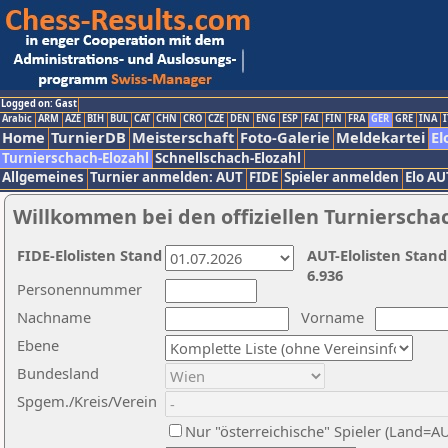
Logged on: Gast
Arabic
ARM
AZE
BIH
BUL
CAT
CHN
CRO
CZE
DEN
ENG
ESP
FAI
FIN
FRA
GER
GRE
INA
I
Home
TurnierDB
Meisterschaft
Foto-Galerie
Meldekartei
El
Turnierschach-Elozahl
Schnellschach-Elozahl
Allgemeines
Turnier anmelden: AUT
FIDE
Spieler anmelden
Elo AU
Willkommen bei den offiziellen Turnierscha
FIDE-Elolisten Stand
AUT-Elolisten Stand
6.936
Personennummer
Nachname
Vorname
Ebene
Bundesland
Spgem./Kreis/Verein
Nur "österreichische" Spieler (Land=A