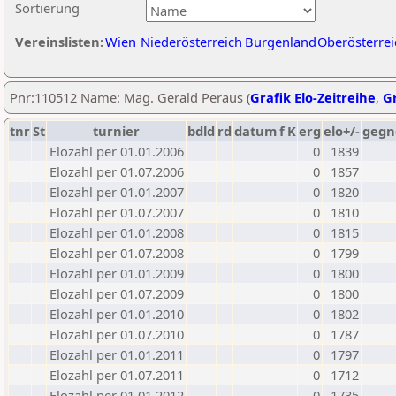
Sortierung
Vereinslisten:
Wien
Niederösterreich
Burgenland
Oberösterrei
Pnr:110512 Name: Mag. Gerald Peraus (
Grafik Elo-Zeitreihe
,
Gr
tnr
St
turnier
bdld
rd
datum
f
K
erg
elo+/-
gegn
Elozahl per 01.01.2006
0
1839
Elozahl per 01.07.2006
0
1857
Elozahl per 01.01.2007
0
1820
Elozahl per 01.07.2007
0
1810
Elozahl per 01.01.2008
0
1815
Elozahl per 01.07.2008
0
1799
Elozahl per 01.01.2009
0
1800
Elozahl per 01.07.2009
0
1800
Elozahl per 01.01.2010
0
1802
Elozahl per 01.07.2010
0
1787
Elozahl per 01.01.2011
0
1797
Elozahl per 01.07.2011
0
1712
Elozahl per 01.01.2012
0
1735