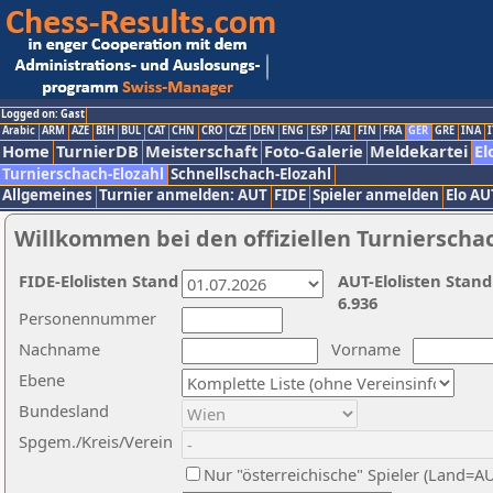
Logged on: Gast
Arabic
ARM
AZE
BIH
BUL
CAT
CHN
CRO
CZE
DEN
ENG
ESP
FAI
FIN
FRA
GER
GRE
INA
I
Home
TurnierDB
Meisterschaft
Foto-Galerie
Meldekartei
El
Turnierschach-Elozahl
Schnellschach-Elozahl
Allgemeines
Turnier anmelden: AUT
FIDE
Spieler anmelden
Elo AU
Willkommen bei den offiziellen Turnierscha
FIDE-Elolisten Stand
AUT-Elolisten Stand
6.936
Personennummer
Nachname
Vorname
Ebene
Bundesland
Spgem./Kreis/Verein
Nur "österreichische" Spieler (Land=A