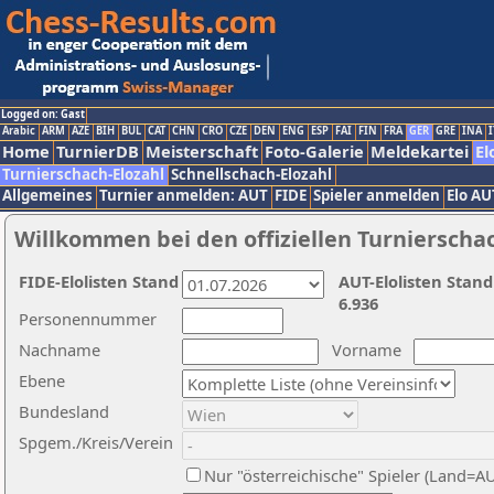
Logged on: Gast
Arabic
ARM
AZE
BIH
BUL
CAT
CHN
CRO
CZE
DEN
ENG
ESP
FAI
FIN
FRA
GER
GRE
INA
I
Home
TurnierDB
Meisterschaft
Foto-Galerie
Meldekartei
El
Turnierschach-Elozahl
Schnellschach-Elozahl
Allgemeines
Turnier anmelden: AUT
FIDE
Spieler anmelden
Elo AU
Willkommen bei den offiziellen Turnierscha
FIDE-Elolisten Stand
AUT-Elolisten Stand
6.936
Personennummer
Nachname
Vorname
Ebene
Bundesland
Spgem./Kreis/Verein
Nur "österreichische" Spieler (Land=A