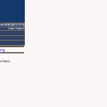
ime 09.08.2026 11:27:52
Login
Logout
artien: