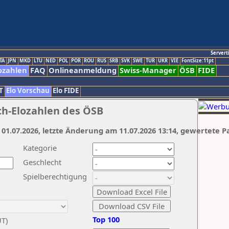
Servert
TA
JPN
MKD
LTU
NED
POL
POR
ROU
RUS
SRB
SVK
SWE
TUR
UKR
VIE
FontSize:11pt
ozahlen
FAQ
Onlineanmeldung
Swiss-Manager
ÖSB
FIDE
T
Elo Vorschau
Elo FIDE
ch-Elozahlen des ÖSB
 01.07.2026, letzte Änderung am 11.07.2026 13:14, gewertete P
Kategorie
Geschlecht
Spielberechtigung
Top 100
UT)