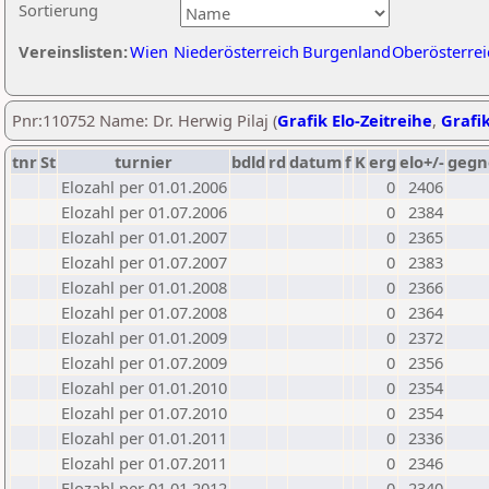
Sortierung
Vereinslisten:
Wien
Niederösterreich
Burgenland
Oberösterrei
Pnr:110752 Name: Dr. Herwig Pilaj (
Grafik Elo-Zeitreihe
,
Grafik
tnr
St
turnier
bdld
rd
datum
f
K
erg
elo+/-
gegn
Elozahl per 01.01.2006
0
2406
Elozahl per 01.07.2006
0
2384
Elozahl per 01.01.2007
0
2365
Elozahl per 01.07.2007
0
2383
Elozahl per 01.01.2008
0
2366
Elozahl per 01.07.2008
0
2364
Elozahl per 01.01.2009
0
2372
Elozahl per 01.07.2009
0
2356
Elozahl per 01.01.2010
0
2354
Elozahl per 01.07.2010
0
2354
Elozahl per 01.01.2011
0
2336
Elozahl per 01.07.2011
0
2346
Elozahl per 01.01.2012
0
2340