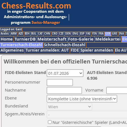
Logged on: Gast
Arabic
ARM
AZE
BIH
BUL
CAT
CHN
CRO
CZE
DEN
ENG
ESP
FAI
FIN
FRA
GER
GRE
INA
I
Home
TurnierDB
Meisterschaft
Foto-Galerie
Meldekartei
El
Turnierschach-Elozahl
Schnellschach-Elozahl
Allgemeines
Turnier anmelden: AUT
FIDE
Spieler anmelden
Elo AU
Willkommen bei den offiziellen Turnierscha
FIDE-Elolisten Stand
AUT-Elolisten Stand
6.936
Personennummer
Nachname
Vorname
Ebene
Bundesland
Spgem./Kreis/Verein
Nur "österreichische" Spieler (Land=A