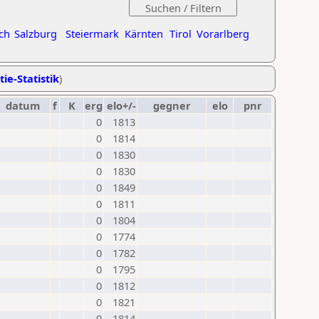
ch
Salzburg
Steiermark
Kärnten
Tirol
Vorarlberg
tie-Statistik
)
datum
f
K
erg
elo+/-
gegner
elo
pnr
0
1813
0
1814
0
1830
0
1830
0
1849
0
1811
0
1804
0
1774
0
1782
0
1795
0
1812
0
1821
0
1814