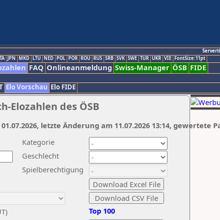
Servert
TA
JPN
MKD
LTU
NED
POL
POR
ROU
RUS
SRB
SVK
SWE
TUR
UKR
VIE
FontSize:11pt
ozahlen
FAQ
Onlineanmeldung
Swiss-Manager
ÖSB
FIDE
T
Elo Vorschau
Elo FIDE
ch-Elozahlen des ÖSB
 01.07.2026, letzte Änderung am 11.07.2026 13:14, gewertete P
Kategorie
Geschlecht
Spielberechtigung
Top 100
UT)