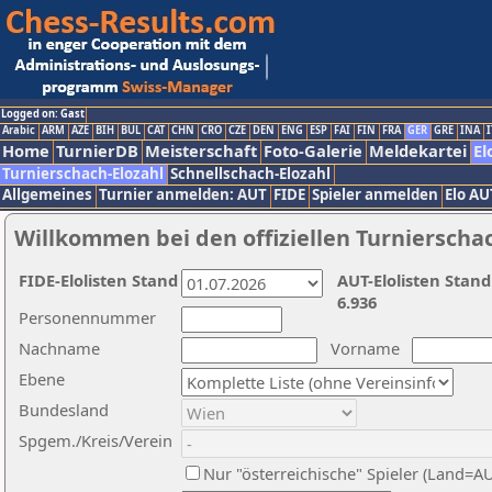
Logged on: Gast
Arabic
ARM
AZE
BIH
BUL
CAT
CHN
CRO
CZE
DEN
ENG
ESP
FAI
FIN
FRA
GER
GRE
INA
I
Home
TurnierDB
Meisterschaft
Foto-Galerie
Meldekartei
El
Turnierschach-Elozahl
Schnellschach-Elozahl
Allgemeines
Turnier anmelden: AUT
FIDE
Spieler anmelden
Elo AU
Willkommen bei den offiziellen Turnierscha
FIDE-Elolisten Stand
AUT-Elolisten Stand
6.936
Personennummer
Nachname
Vorname
Ebene
Bundesland
Spgem./Kreis/Verein
Nur "österreichische" Spieler (Land=A