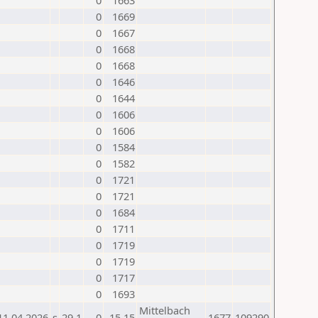
0
1663
0
1669
0
1667
0
1668
0
1668
0
1646
0
1644
0
1606
0
1606
0
1584
0
1582
0
1721
0
1721
0
1684
0
1711
0
1719
0
1719
0
1717
0
1693
Mittelbach
11.04.2026
s
29.1
0
-15,15
1677
109290