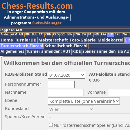
Logged on: Gast
Arabic
ARM
AZE
BIH
BUL
CAT
CHN
CRO
CZE
DEN
ENG
ESP
FAI
FIN
FRA
GER
GRE
INA
I
Home
TurnierDB
Meisterschaft
Foto-Galerie
Meldekartei
El
Turnierschach-Elozahl
Schnellschach-Elozahl
Allgemeines
Turnier anmelden: AUT
FIDE
Spieler anmelden
Elo AU
Willkommen bei den offiziellen Turnierscha
FIDE-Elolisten Stand
AUT-Elolisten Stand
6.936
Personennummer
Nachname
Vorname
Ebene
Bundesland
Spgem./Kreis/Verein
Nur "österreichische" Spieler (Land=A