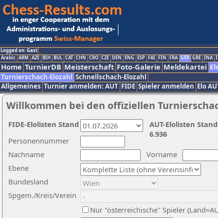
Logged on: Gast
Arabic
ARM
AZE
BIH
BUL
CAT
CHN
CRO
CZE
DEN
ENG
ESP
FAI
FIN
FRA
GER
GRE
INA
I
Home
TurnierDB
Meisterschaft
Foto-Galerie
Meldekartei
El
Turnierschach-Elozahl
Schnellschach-Elozahl
Allgemeines
Turnier anmelden: AUT
FIDE
Spieler anmelden
Elo AU
Willkommen bei den offiziellen Turnierscha
FIDE-Elolisten Stand
AUT-Elolisten Stand
6.936
Personennummer
Nachname
Vorname
Ebene
Bundesland
Spgem./Kreis/Verein
Nur "österreichische" Spieler (Land=A