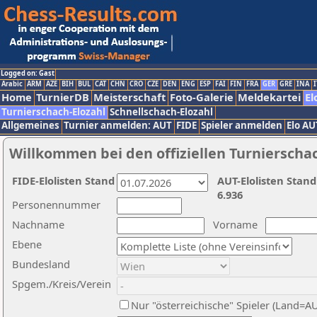
Logged on: Gast
Arabic
ARM
AZE
BIH
BUL
CAT
CHN
CRO
CZE
DEN
ENG
ESP
FAI
FIN
FRA
GER
GRE
INA
I
Home
TurnierDB
Meisterschaft
Foto-Galerie
Meldekartei
El
Turnierschach-Elozahl
Schnellschach-Elozahl
Allgemeines
Turnier anmelden: AUT
FIDE
Spieler anmelden
Elo AU
Willkommen bei den offiziellen Turnierscha
FIDE-Elolisten Stand
AUT-Elolisten Stand
6.936
Personennummer
Nachname
Vorname
Ebene
Bundesland
Spgem./Kreis/Verein
Nur "österreichische" Spieler (Land=A