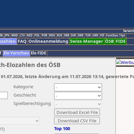
Servert
TA
JPN
MKD
LTU
NED
POL
POR
ROU
RUS
SRB
SVK
SWE
TUR
UKR
VIE
FontSize:11pt
ozahlen
FAQ
Onlineanmeldung
Swiss-Manager
ÖSB
FIDE
T
Elo Vorschau
Elo FIDE
ch-Elozahlen des ÖSB
 01.07.2026, letzte Änderung am 11.07.2026 13:14, gewertete P
Kategorie
Geschlecht
Spielberechtigung
Top 100
UT)