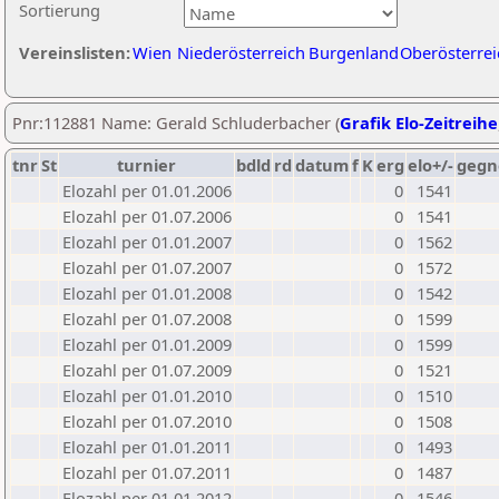
Sortierung
Vereinslisten:
Wien
Niederösterreich
Burgenland
Oberösterrei
Pnr:112881 Name: Gerald Schluderbacher (
Grafik Elo-Zeitreihe
tnr
St
turnier
bdld
rd
datum
f
K
erg
elo+/-
gegn
Elozahl per 01.01.2006
0
1541
Elozahl per 01.07.2006
0
1541
Elozahl per 01.01.2007
0
1562
Elozahl per 01.07.2007
0
1572
Elozahl per 01.01.2008
0
1542
Elozahl per 01.07.2008
0
1599
Elozahl per 01.01.2009
0
1599
Elozahl per 01.07.2009
0
1521
Elozahl per 01.01.2010
0
1510
Elozahl per 01.07.2010
0
1508
Elozahl per 01.01.2011
0
1493
Elozahl per 01.07.2011
0
1487
Elozahl per 01.01.2012
0
1546