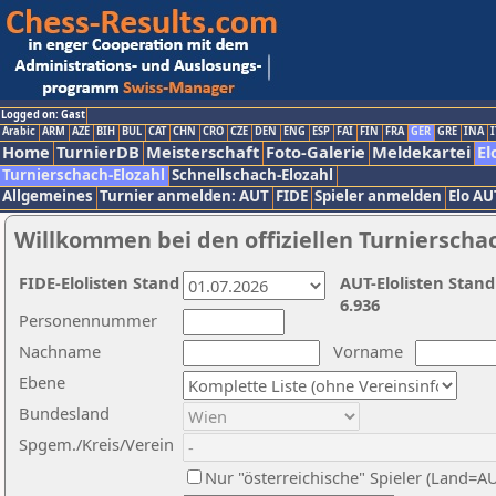
Logged on: Gast
Arabic
ARM
AZE
BIH
BUL
CAT
CHN
CRO
CZE
DEN
ENG
ESP
FAI
FIN
FRA
GER
GRE
INA
I
Home
TurnierDB
Meisterschaft
Foto-Galerie
Meldekartei
El
Turnierschach-Elozahl
Schnellschach-Elozahl
Allgemeines
Turnier anmelden: AUT
FIDE
Spieler anmelden
Elo AU
Willkommen bei den offiziellen Turnierscha
FIDE-Elolisten Stand
AUT-Elolisten Stand
6.936
Personennummer
Nachname
Vorname
Ebene
Bundesland
Spgem./Kreis/Verein
Nur "österreichische" Spieler (Land=A