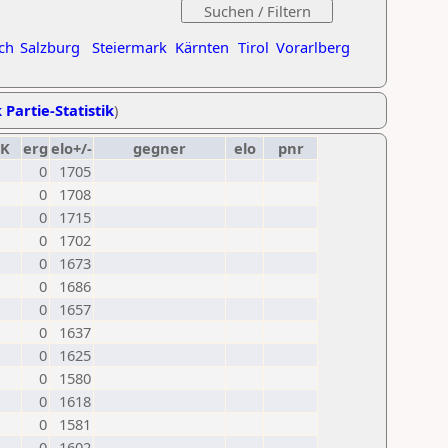
ch
Salzburg
Steiermark
Kärnten
Tirol
Vorarlberg
 Partie-Statistik
)
K
erg
elo+/-
gegner
elo
pnr
0
1705
0
1708
0
1715
0
1702
0
1673
0
1686
0
1657
0
1637
0
1625
0
1580
0
1618
0
1581
0
1602