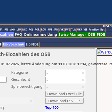
Servert
TA
JPN
MKD
LTU
NED
POL
POR
ROU
RUS
SRB
SVK
SWE
TUR
UKR
VIE
FontSize:11pt
ozahlen
FAQ
Onlineanmeldung
Swiss-Manager
ÖSB
FIDE
T
Elo Vorschau
Elo FIDE
ch-Elozahlen des ÖSB
 01.07.2026, letzte Änderung am 11.07.2026 13:14, gewertete P
Kategorie
Geschlecht
Spielberechtigung
Top 100
UT)