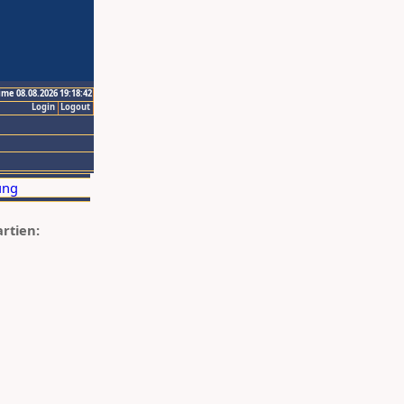
ime 08.08.2026 19:18:42
Login
Logout
artien: