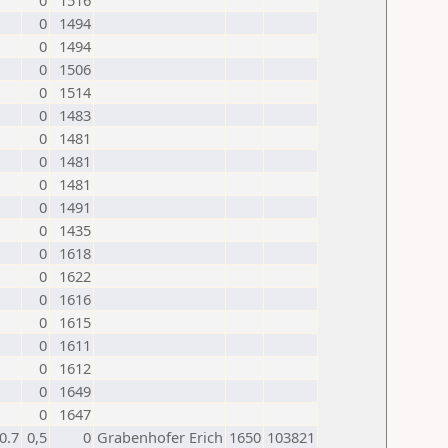
0
1516
0
1494
0
1494
0
1506
0
1514
0
1483
0
1481
0
1481
0
1481
0
1491
0
1435
0
1618
0
1622
0
1616
0
1615
0
1611
0
1612
0
1649
0
1647
0.7
0,5
0
Grabenhofer Erich
1650
103821