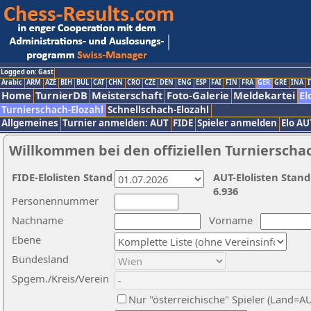
Logged on: Gast
Arabic
ARM
AZE
BIH
BUL
CAT
CHN
CRO
CZE
DEN
ENG
ESP
FAI
FIN
FRA
GER
GRE
INA
I
Home
TurnierDB
Meisterschaft
Foto-Galerie
Meldekartei
El
Turnierschach-Elozahl
Schnellschach-Elozahl
Allgemeines
Turnier anmelden: AUT
FIDE
Spieler anmelden
Elo AU
Willkommen bei den offiziellen Turnierscha
FIDE-Elolisten Stand
AUT-Elolisten Stand
6.936
Personennummer
Nachname
Vorname
Ebene
Bundesland
Spgem./Kreis/Verein
Nur "österreichische" Spieler (Land=A