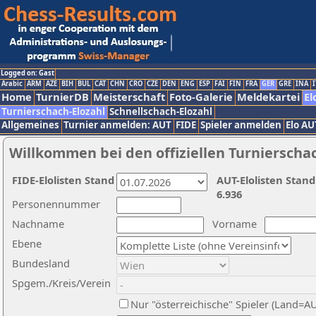
Logged on: Gast
Arabic
ARM
AZE
BIH
BUL
CAT
CHN
CRO
CZE
DEN
ENG
ESP
FAI
FIN
FRA
GER
GRE
INA
I
Home
TurnierDB
Meisterschaft
Foto-Galerie
Meldekartei
El
Turnierschach-Elozahl
Schnellschach-Elozahl
Allgemeines
Turnier anmelden: AUT
FIDE
Spieler anmelden
Elo AU
Willkommen bei den offiziellen Turnierscha
FIDE-Elolisten Stand
AUT-Elolisten Stand
6.936
Personennummer
Nachname
Vorname
Ebene
Bundesland
Spgem./Kreis/Verein
Nur "österreichische" Spieler (Land=A