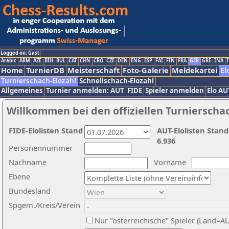
Logged on: Gast
Arabic
ARM
AZE
BIH
BUL
CAT
CHN
CRO
CZE
DEN
ENG
ESP
FAI
FIN
FRA
GER
GRE
INA
I
Home
TurnierDB
Meisterschaft
Foto-Galerie
Meldekartei
El
Turnierschach-Elozahl
Schnellschach-Elozahl
Allgemeines
Turnier anmelden: AUT
FIDE
Spieler anmelden
Elo AU
Willkommen bei den offiziellen Turnierscha
FIDE-Elolisten Stand
AUT-Elolisten Stand
6.936
Personennummer
Nachname
Vorname
Ebene
Bundesland
Spgem./Kreis/Verein
Nur "österreichische" Spieler (Land=A