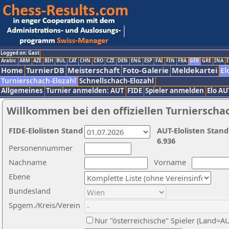
Logged on: Gast
Arabic
ARM
AZE
BIH
BUL
CAT
CHN
CRO
CZE
DEN
ENG
ESP
FAI
FIN
FRA
GER
GRE
INA
I
Home
TurnierDB
Meisterschaft
Foto-Galerie
Meldekartei
El
Turnierschach-Elozahl
Schnellschach-Elozahl
Allgemeines
Turnier anmelden: AUT
FIDE
Spieler anmelden
Elo AU
Willkommen bei den offiziellen Turnierscha
FIDE-Elolisten Stand
AUT-Elolisten Stand
6.936
Personennummer
Nachname
Vorname
Ebene
Bundesland
Spgem./Kreis/Verein
Nur "österreichische" Spieler (Land=A