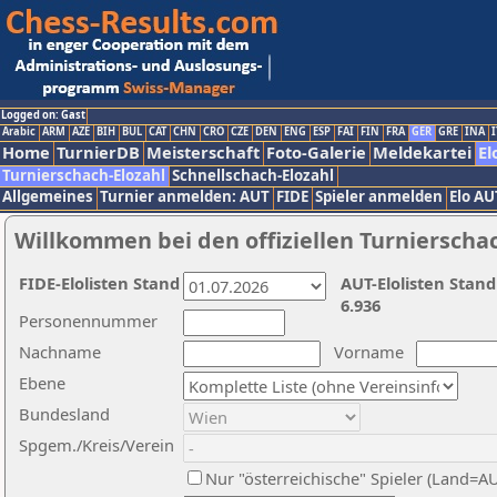
Logged on: Gast
Arabic
ARM
AZE
BIH
BUL
CAT
CHN
CRO
CZE
DEN
ENG
ESP
FAI
FIN
FRA
GER
GRE
INA
I
Home
TurnierDB
Meisterschaft
Foto-Galerie
Meldekartei
El
Turnierschach-Elozahl
Schnellschach-Elozahl
Allgemeines
Turnier anmelden: AUT
FIDE
Spieler anmelden
Elo AU
Willkommen bei den offiziellen Turnierscha
FIDE-Elolisten Stand
AUT-Elolisten Stand
6.936
Personennummer
Nachname
Vorname
Ebene
Bundesland
Spgem./Kreis/Verein
Nur "österreichische" Spieler (Land=A