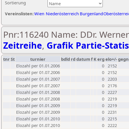
Sortierung
Vereinslisten:
Wien
Niederösterreich
Burgenland
Oberösterrei
Pnr:116240 Name: DDr. Werner 
Zeitreihe
,
Grafik Partie-Statis
tnr
St
turnier
bdld
rd
datum
f
K
erg
elo+/-
gegn
Elozahl per 01.01.2006
0
2152
Elozahl per 01.07.2006
0
2152
Elozahl per 01.01.2007
0
2203
Elozahl per 01.07.2007
0
2176
Elozahl per 01.01.2008
0
2227
Elozahl per 01.07.2008
0
2219
Elozahl per 01.01.2009
0
2219
Elozahl per 01.07.2009
0
2231
Elozahl per 01.01.2010
0
2215
Elozahl per 01.07.2010
0
2222