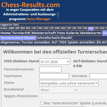
Logged on: Gast
Arabic
ARM
AZE
BIH
BUL
CAT
CHN
CRO
CZE
DEN
ENG
ESP
FAI
FIN
FRA
GER
GRE
INA
I
Home
TurnierDB
Meisterschaft
Foto-Galerie
Meldekartei
El
Turnierschach-Elozahl
Schnellschach-Elozahl
Allgemeines
Turnier anmelden: AUT
FIDE
Spieler anmelden
Elo AU
Willkommen bei den offiziellen Turnierscha
FIDE-Elolisten Stand
AUT-Elolisten Stand
6.936
Personennummer
Nachname
Vorname
Ebene
Bundesland
Spgem./Kreis/Verein
Nur "österreichische" Spieler (Land=A