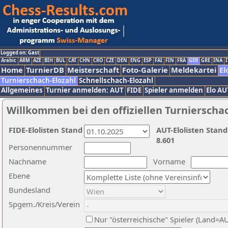
Logged on: Gast
Arabic
ARM
AZE
BIH
BUL
CAT
CHN
CRO
CZE
DEN
ENG
ESP
FAI
FIN
FRA
GER
GRE
INA
I
Home
TurnierDB
Meisterschaft
Foto-Galerie
Meldekartei
El
Turnierschach-Elozahl
Schnellschach-Elozahl
Allgemeines
Turnier anmelden: AUT
FIDE
Spieler anmelden
Elo AU
Willkommen bei den offiziellen Turnierscha
FIDE-Elolisten Stand
AUT-Elolisten Stand
8.601
Personennummer
Nachname
Vorname
Ebene
Bundesland
Spgem./Kreis/Verein
Nur "österreichische" Spieler (Land=A