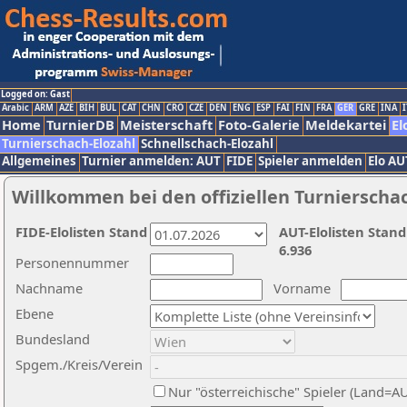
Logged on: Gast
Arabic
ARM
AZE
BIH
BUL
CAT
CHN
CRO
CZE
DEN
ENG
ESP
FAI
FIN
FRA
GER
GRE
INA
I
Home
TurnierDB
Meisterschaft
Foto-Galerie
Meldekartei
El
Turnierschach-Elozahl
Schnellschach-Elozahl
Allgemeines
Turnier anmelden: AUT
FIDE
Spieler anmelden
Elo AU
Willkommen bei den offiziellen Turnierscha
FIDE-Elolisten Stand
AUT-Elolisten Stand
6.936
Personennummer
Nachname
Vorname
Ebene
Bundesland
Spgem./Kreis/Verein
Nur "österreichische" Spieler (Land=A