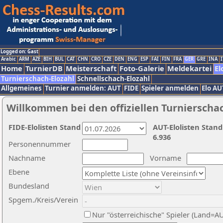
Logged on: Gast
Arabic
ARM
AZE
BIH
BUL
CAT
CHN
CRO
CZE
DEN
ENG
ESP
FAI
FIN
FRA
GER
GRE
INA
I
Home
TurnierDB
Meisterschaft
Foto-Galerie
Meldekartei
El
Turnierschach-Elozahl
Schnellschach-Elozahl
Allgemeines
Turnier anmelden: AUT
FIDE
Spieler anmelden
Elo AU
Willkommen bei den offiziellen Turnierscha
FIDE-Elolisten Stand
AUT-Elolisten Stand
6.936
Personennummer
Nachname
Vorname
Ebene
Bundesland
Spgem./Kreis/Verein
Nur "österreichische" Spieler (Land=A