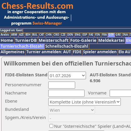
Logged on: Gast
Arabic
ARM
AZE
BIH
BUL
CAT
CHN
CRO
CZE
DEN
ENG
ESP
FAI
FIN
FRA
GER
GRE
INA
I
Home
TurnierDB
Meisterschaft
Foto-Galerie
Meldekartei
El
Turnierschach-Elozahl
Schnellschach-Elozahl
Allgemeines
Turnier anmelden: AUT
FIDE
Spieler anmelden
Elo AU
Willkommen bei den offiziellen Turnierscha
FIDE-Elolisten Stand
AUT-Elolisten Stand
6.936
Personennummer
Nachname
Vorname
Ebene
Bundesland
Spgem./Kreis/Verein
Nur "österreichische" Spieler (Land=A