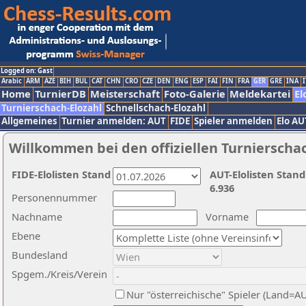
Logged on: Gast
Arabic
ARM
AZE
BIH
BUL
CAT
CHN
CRO
CZE
DEN
ENG
ESP
FAI
FIN
FRA
GER
GRE
INA
I
Home
TurnierDB
Meisterschaft
Foto-Galerie
Meldekartei
El
Turnierschach-Elozahl
Schnellschach-Elozahl
Allgemeines
Turnier anmelden: AUT
FIDE
Spieler anmelden
Elo AU
Willkommen bei den offiziellen Turnierscha
FIDE-Elolisten Stand
AUT-Elolisten Stand
6.936
Personennummer
Nachname
Vorname
Ebene
Bundesland
Spgem./Kreis/Verein
Nur "österreichische" Spieler (Land=A