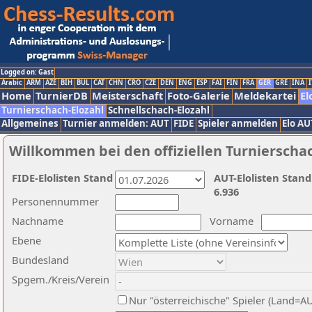
Logged on: Gast
Arabic
ARM
AZE
BIH
BUL
CAT
CHN
CRO
CZE
DEN
ENG
ESP
FAI
FIN
FRA
GER
GRE
INA
I
Home
TurnierDB
Meisterschaft
Foto-Galerie
Meldekartei
El
Turnierschach-Elozahl
Schnellschach-Elozahl
Allgemeines
Turnier anmelden: AUT
FIDE
Spieler anmelden
Elo AU
Willkommen bei den offiziellen Turnierscha
FIDE-Elolisten Stand
AUT-Elolisten Stand
6.936
Personennummer
Nachname
Vorname
Ebene
Bundesland
Spgem./Kreis/Verein
Nur "österreichische" Spieler (Land=A