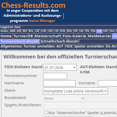
Logged on: Gast
Arabic
ARM
AZE
BIH
BUL
CAT
CHN
CRO
CZE
DEN
ENG
ESP
FAI
FIN
FRA
GER
GRE
INA
I
Home
TurnierDB
Meisterschaft
Foto-Galerie
Meldekartei
El
Turnierschach-Elozahl
Schnellschach-Elozahl
Allgemeines
Turnier anmelden: AUT
FIDE
Spieler anmelden
Elo AU
Willkommen bei den offiziellen Turnierscha
FIDE-Elolisten Stand
AUT-Elolisten Stand
6.936
Personennummer
Nachname
Vorname
Ebene
Bundesland
Spgem./Kreis/Verein
Nur "österreichische" Spieler (Land=A