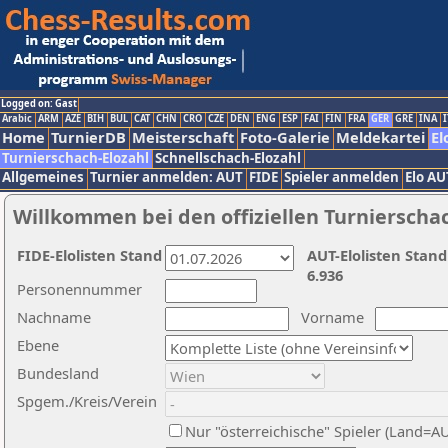
Logged on: Gast
Arabic
ARM
AZE
BIH
BUL
CAT
CHN
CRO
CZE
DEN
ENG
ESP
FAI
FIN
FRA
GER
GRE
INA
I
Home
TurnierDB
Meisterschaft
Foto-Galerie
Meldekartei
El
Turnierschach-Elozahl
Schnellschach-Elozahl
Allgemeines
Turnier anmelden: AUT
FIDE
Spieler anmelden
Elo AU
Willkommen bei den offiziellen Turnierscha
FIDE-Elolisten Stand
AUT-Elolisten Stand
6.936
Personennummer
Nachname
Vorname
Ebene
Bundesland
Spgem./Kreis/Verein
Nur "österreichische" Spieler (Land=A