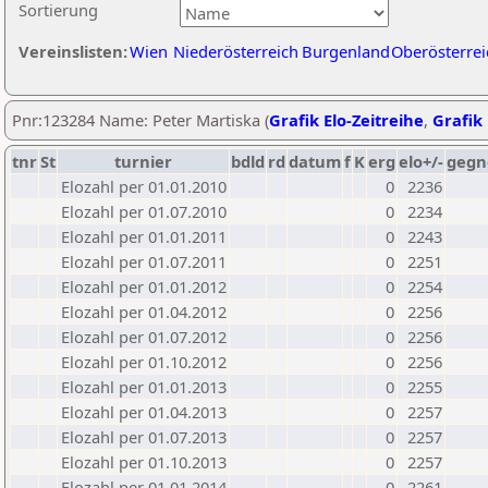
Sortierung
Vereinslisten:
Wien
Niederösterreich
Burgenland
Oberösterrei
Pnr:123284 Name: Peter Martiska (
Grafik Elo-Zeitreihe
,
Grafik 
tnr
St
turnier
bdld
rd
datum
f
K
erg
elo+/-
gegn
Elozahl per 01.01.2010
0
2236
Elozahl per 01.07.2010
0
2234
Elozahl per 01.01.2011
0
2243
Elozahl per 01.07.2011
0
2251
Elozahl per 01.01.2012
0
2254
Elozahl per 01.04.2012
0
2256
Elozahl per 01.07.2012
0
2256
Elozahl per 01.10.2012
0
2256
Elozahl per 01.01.2013
0
2255
Elozahl per 01.04.2013
0
2257
Elozahl per 01.07.2013
0
2257
Elozahl per 01.10.2013
0
2257
Elozahl per 01.01.2014
0
2261