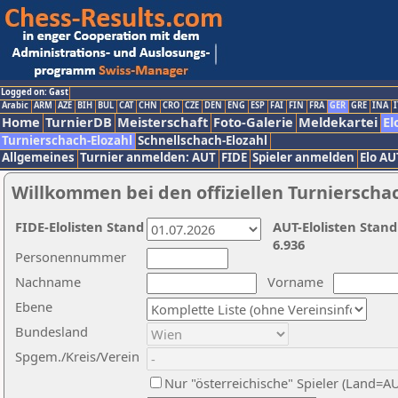
Logged on: Gast
Arabic
ARM
AZE
BIH
BUL
CAT
CHN
CRO
CZE
DEN
ENG
ESP
FAI
FIN
FRA
GER
GRE
INA
I
Home
TurnierDB
Meisterschaft
Foto-Galerie
Meldekartei
El
Turnierschach-Elozahl
Schnellschach-Elozahl
Allgemeines
Turnier anmelden: AUT
FIDE
Spieler anmelden
Elo AU
Willkommen bei den offiziellen Turnierscha
FIDE-Elolisten Stand
AUT-Elolisten Stand
6.936
Personennummer
Nachname
Vorname
Ebene
Bundesland
Spgem./Kreis/Verein
Nur "österreichische" Spieler (Land=A