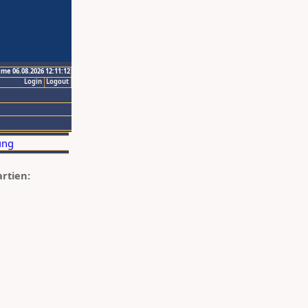
ime 06.08.2026 12:11:12
Login
Logout
artien: