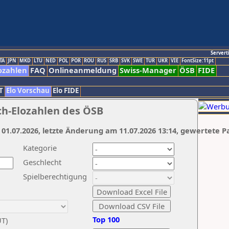
Servert
TA
JPN
MKD
LTU
NED
POL
POR
ROU
RUS
SRB
SVK
SWE
TUR
UKR
VIE
FontSize:11pt
ozahlen
FAQ
Onlineanmeldung
Swiss-Manager
ÖSB
FIDE
T
Elo Vorschau
Elo FIDE
ch-Elozahlen des ÖSB
 01.07.2026, letzte Änderung am 11.07.2026 13:14, gewertete P
Kategorie
Geschlecht
Spielberechtigung
Top 100
UT)