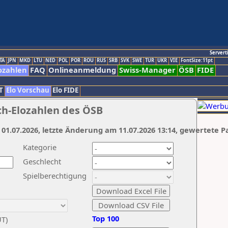
Servert
TA
JPN
MKD
LTU
NED
POL
POR
ROU
RUS
SRB
SVK
SWE
TUR
UKR
VIE
FontSize:11pt
ozahlen
FAQ
Onlineanmeldung
Swiss-Manager
ÖSB
FIDE
T
Elo Vorschau
Elo FIDE
ch-Elozahlen des ÖSB
 01.07.2026, letzte Änderung am 11.07.2026 13:14, gewertete P
Kategorie
Geschlecht
Spielberechtigung
Top 100
UT)