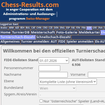
Logged on: Gast
Arabic
ARM
AZE
BIH
BUL
CAT
CHN
CRO
CZE
DEN
ENG
ESP
FAI
FIN
FRA
GER
GRE
INA
I
Home
TurnierDB
Meisterschaft
Foto-Galerie
Meldekartei
El
Turnierschach-Elozahl
Schnellschach-Elozahl
Allgemeines
Turnier anmelden: AUT
FIDE
Spieler anmelden
Elo AU
Willkommen bei den offiziellen Turnierscha
FIDE-Elolisten Stand
AUT-Elolisten Stand
6.936
Personennummer
Nachname
Vorname
Ebene
Bundesland
Spgem./Kreis/Verein
Nur "österreichische" Spieler (Land=A