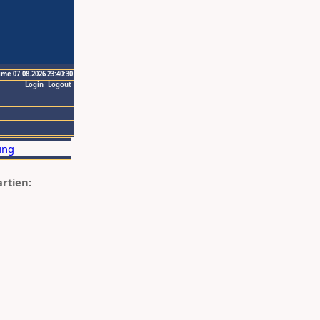
ime 07.08.2026 23:40:30
Login
Logout
artien: