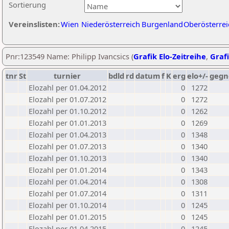
Sortierung
Vereinslisten:
Wien
Niederösterreich
Burgenland
Oberösterrei
Pnr:123549 Name: Philipp Ivancsics (
Grafik Elo-Zeitreihe
,
Grafi
tnr
St
turnier
bdld
rd
datum
f
K
erg
elo+/-
gegn
Elozahl per 01.04.2012
0
1272
Elozahl per 01.07.2012
0
1272
Elozahl per 01.10.2012
0
1262
Elozahl per 01.01.2013
0
1269
Elozahl per 01.04.2013
0
1348
Elozahl per 01.07.2013
0
1340
Elozahl per 01.10.2013
0
1340
Elozahl per 01.01.2014
0
1343
Elozahl per 01.04.2014
0
1308
Elozahl per 01.07.2014
0
1311
Elozahl per 01.10.2014
0
1245
Elozahl per 01.01.2015
0
1245
Elozahl per 01.04.2015
0
1245