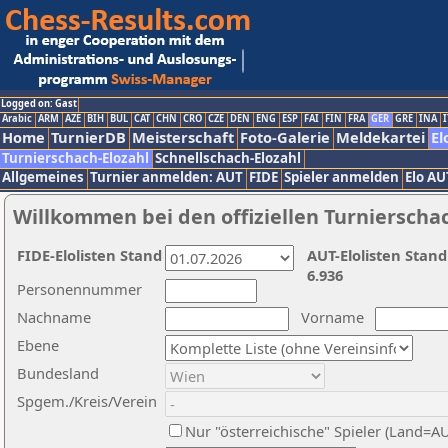
Logged on: Gast
Arabic
ARM
AZE
BIH
BUL
CAT
CHN
CRO
CZE
DEN
ENG
ESP
FAI
FIN
FRA
GER
GRE
INA
I
Home
TurnierDB
Meisterschaft
Foto-Galerie
Meldekartei
El
Turnierschach-Elozahl
Schnellschach-Elozahl
Allgemeines
Turnier anmelden: AUT
FIDE
Spieler anmelden
Elo AU
Willkommen bei den offiziellen Turnierscha
FIDE-Elolisten Stand
AUT-Elolisten Stand
6.936
Personennummer
Nachname
Vorname
Ebene
Bundesland
Spgem./Kreis/Verein
Nur "österreichische" Spieler (Land=A