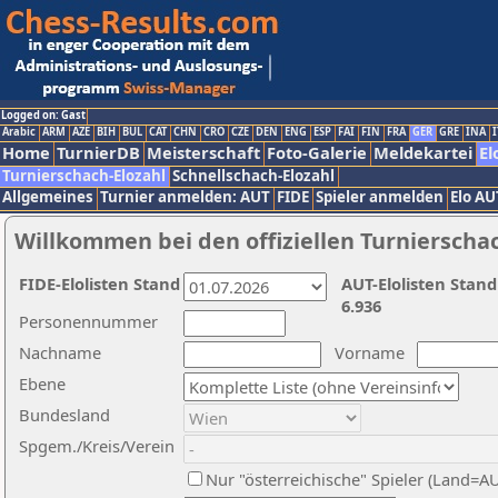
Logged on: Gast
Arabic
ARM
AZE
BIH
BUL
CAT
CHN
CRO
CZE
DEN
ENG
ESP
FAI
FIN
FRA
GER
GRE
INA
I
Home
TurnierDB
Meisterschaft
Foto-Galerie
Meldekartei
El
Turnierschach-Elozahl
Schnellschach-Elozahl
Allgemeines
Turnier anmelden: AUT
FIDE
Spieler anmelden
Elo AU
Willkommen bei den offiziellen Turnierscha
FIDE-Elolisten Stand
AUT-Elolisten Stand
6.936
Personennummer
Nachname
Vorname
Ebene
Bundesland
Spgem./Kreis/Verein
Nur "österreichische" Spieler (Land=A