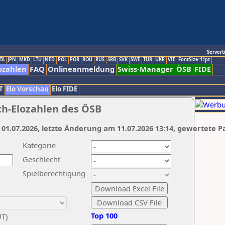
Servert
TA
JPN
MKD
LTU
NED
POL
POR
ROU
RUS
SRB
SVK
SWE
TUR
UKR
VIE
FontSize:11pt
ozahlen
FAQ
Onlineanmeldung
Swiss-Manager
ÖSB
FIDE
T
Elo Vorschau
Elo FIDE
ch-Elozahlen des ÖSB
 01.07.2026, letzte Änderung am 11.07.2026 13:14, gewertete P
Kategorie
Geschlecht
Spielberechtigung
Top 100
UT)