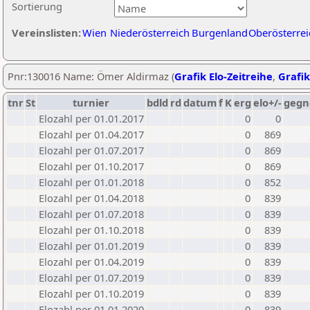
Sortierung
Vereinslisten:
Wien
Niederösterreich
Burgenland
Oberösterrei
Pnr:130016 Name: Ömer Aldirmaz (
Grafik Elo-Zeitreihe
,
Grafik
tnr
St
turnier
bdld
rd
datum
f
K
erg
elo+/-
gegn
Elozahl per 01.01.2017
0
0
Elozahl per 01.04.2017
0
869
Elozahl per 01.07.2017
0
869
Elozahl per 01.10.2017
0
869
Elozahl per 01.01.2018
0
852
Elozahl per 01.04.2018
0
839
Elozahl per 01.07.2018
0
839
Elozahl per 01.10.2018
0
839
Elozahl per 01.01.2019
0
839
Elozahl per 01.04.2019
0
839
Elozahl per 01.07.2019
0
839
Elozahl per 01.10.2019
0
839
Elozahl per 01.01.2020
0
839