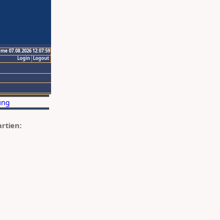
ime 07.08.2026 12:07:59
Login
Logout
artien: