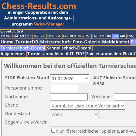
Logged on: Gast
Arabic
ARM
AZE
BIH
BUL
CAT
CHN
CRO
CZE
DEN
ENG
ESP
FAI
FIN
FRA
GER
GRE
INA
I
Home
TurnierDB
Meisterschaft
Foto-Galerie
Meldekartei
El
Turnierschach-Elozahl
Schnellschach-Elozahl
Allgemeines
Turnier anmelden: AUT
FIDE
Spieler anmelden
Elo AU
Willkommen bei den offiziellen Turnierscha
FIDE-Elolisten Stand
AUT-Elolisten Stand
6.936
Personennummer
Nachname
Vorname
Ebene
Bundesland
Spgem./Kreis/Verein
Nur "österreichische" Spieler (Land=A