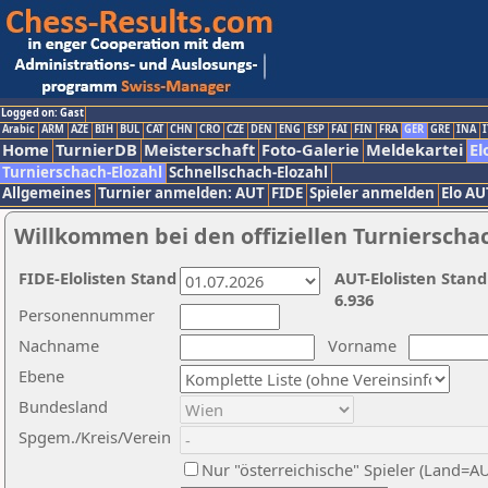
Logged on: Gast
Arabic
ARM
AZE
BIH
BUL
CAT
CHN
CRO
CZE
DEN
ENG
ESP
FAI
FIN
FRA
GER
GRE
INA
I
Home
TurnierDB
Meisterschaft
Foto-Galerie
Meldekartei
El
Turnierschach-Elozahl
Schnellschach-Elozahl
Allgemeines
Turnier anmelden: AUT
FIDE
Spieler anmelden
Elo AU
Willkommen bei den offiziellen Turnierscha
FIDE-Elolisten Stand
AUT-Elolisten Stand
6.936
Personennummer
Nachname
Vorname
Ebene
Bundesland
Spgem./Kreis/Verein
Nur "österreichische" Spieler (Land=A