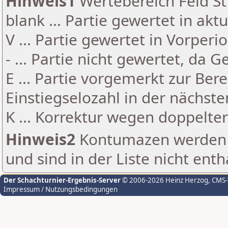
Hinweis1
Wertebereich Feld St 
blank ... Partie gewertet in akt
V ... Partie gewertet in Vorperi
- ... Partie nicht gewertet, da 
E ... Partie vorgemerkt zur Be
Einstiegselozahl in der nächst
K ... Korrektur wegen doppelt
Hinweis2
Kontumazen werden g
und sind in der Liste nicht enth
Der Schachturnier-Ergebnis-Server
© 2006-2026 Heinz Herzog
, CMS
Impressum / Nutzungsbedingungen