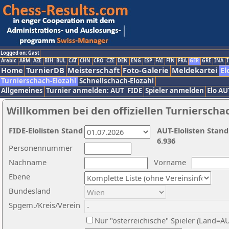
Logged on: Gast
Arabic
ARM
AZE
BIH
BUL
CAT
CHN
CRO
CZE
DEN
ENG
ESP
FAI
FIN
FRA
GER
GRE
INA
I
Home
TurnierDB
Meisterschaft
Foto-Galerie
Meldekartei
El
Turnierschach-Elozahl
Schnellschach-Elozahl
Allgemeines
Turnier anmelden: AUT
FIDE
Spieler anmelden
Elo AU
Willkommen bei den offiziellen Turnierscha
FIDE-Elolisten Stand
AUT-Elolisten Stand
6.936
Personennummer
Nachname
Vorname
Ebene
Bundesland
Spgem./Kreis/Verein
Nur "österreichische" Spieler (Land=A