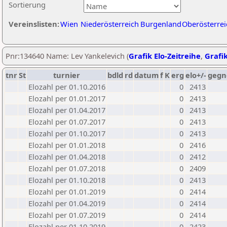
Sortierung
Vereinslisten:
Wien
Niederösterreich
Burgenland
Oberösterrei
Pnr:134640 Name: Lev Yankelevich (
Grafik Elo-Zeitreihe
,
Grafik
tnr
St
turnier
bdld
rd
datum
f
K
erg
elo+/-
gegn
Elozahl per 01.10.2016
0
2413
Elozahl per 01.01.2017
0
2413
Elozahl per 01.04.2017
0
2413
Elozahl per 01.07.2017
0
2413
Elozahl per 01.10.2017
0
2413
Elozahl per 01.01.2018
0
2416
Elozahl per 01.04.2018
0
2412
Elozahl per 01.07.2018
0
2409
Elozahl per 01.10.2018
0
2413
Elozahl per 01.01.2019
0
2414
Elozahl per 01.04.2019
0
2414
Elozahl per 01.07.2019
0
2414
Elozahl per 01.10.2019
0
2423