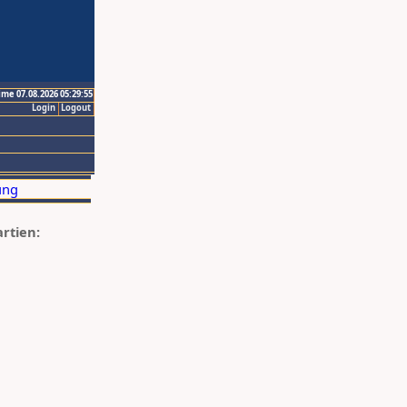
ime 07.08.2026 05:29:55
Login
Logout
artien: