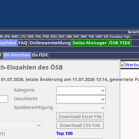
Servert
TA
JPN
MKD
LTU
NED
POL
POR
ROU
RUS
SRB
SVK
SWE
TUR
UKR
VIE
FontSize:11pt
ozahlen
FAQ
Onlineanmeldung
Swiss-Manager
ÖSB
FIDE
T
Elo Vorschau
Elo FIDE
ch-Elozahlen des ÖSB
 01.07.2026, letzte Änderung am 11.07.2026 13:14, gewertete P
Kategorie
Geschlecht
Spielberechtigung
Top 100
UT)