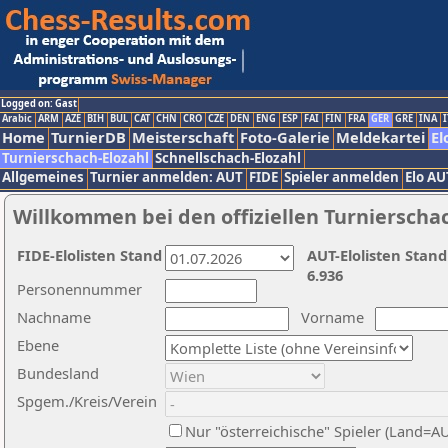
Logged on: Gast
Arabic
ARM
AZE
BIH
BUL
CAT
CHN
CRO
CZE
DEN
ENG
ESP
FAI
FIN
FRA
GER
GRE
INA
I
Home
TurnierDB
Meisterschaft
Foto-Galerie
Meldekartei
El
Turnierschach-Elozahl
Schnellschach-Elozahl
Allgemeines
Turnier anmelden: AUT
FIDE
Spieler anmelden
Elo AU
Willkommen bei den offiziellen Turnierscha
FIDE-Elolisten Stand
AUT-Elolisten Stand
6.936
Personennummer
Nachname
Vorname
Ebene
Bundesland
Spgem./Kreis/Verein
Nur "österreichische" Spieler (Land=A