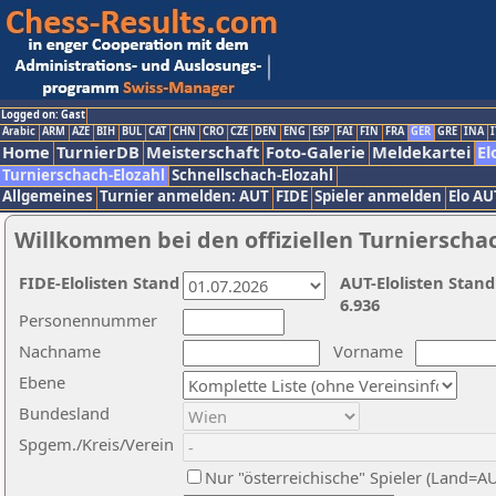
Logged on: Gast
Arabic
ARM
AZE
BIH
BUL
CAT
CHN
CRO
CZE
DEN
ENG
ESP
FAI
FIN
FRA
GER
GRE
INA
I
Home
TurnierDB
Meisterschaft
Foto-Galerie
Meldekartei
El
Turnierschach-Elozahl
Schnellschach-Elozahl
Allgemeines
Turnier anmelden: AUT
FIDE
Spieler anmelden
Elo AU
Willkommen bei den offiziellen Turnierscha
FIDE-Elolisten Stand
AUT-Elolisten Stand
6.936
Personennummer
Nachname
Vorname
Ebene
Bundesland
Spgem./Kreis/Verein
Nur "österreichische" Spieler (Land=A