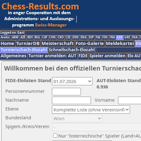
Logged on: Gast
Arabic
ARM
AZE
BIH
BUL
CAT
CHN
CRO
CZE
DEN
ENG
ESP
FAI
FIN
FRA
GER
GRE
INA
I
Home
TurnierDB
Meisterschaft
Foto-Galerie
Meldekartei
El
Turnierschach-Elozahl
Schnellschach-Elozahl
Allgemeines
Turnier anmelden: AUT
FIDE
Spieler anmelden
Elo AU
Willkommen bei den offiziellen Turnierscha
FIDE-Elolisten Stand
AUT-Elolisten Stand
6.936
Personennummer
Nachname
Vorname
Ebene
Bundesland
Spgem./Kreis/Verein
Nur "österreichische" Spieler (Land=A