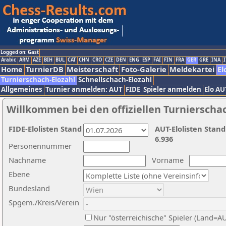
Logged on: Gast
Arabic
ARM
AZE
BIH
BUL
CAT
CHN
CRO
CZE
DEN
ENG
ESP
FAI
FIN
FRA
GER
GRE
INA
I
Home
TurnierDB
Meisterschaft
Foto-Galerie
Meldekartei
El
Turnierschach-Elozahl
Schnellschach-Elozahl
Allgemeines
Turnier anmelden: AUT
FIDE
Spieler anmelden
Elo AU
Willkommen bei den offiziellen Turnierscha
FIDE-Elolisten Stand
AUT-Elolisten Stand
6.936
Personennummer
Nachname
Vorname
Ebene
Bundesland
Spgem./Kreis/Verein
Nur "österreichische" Spieler (Land=A