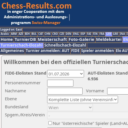
Logged on: Gast
Arabic
ARM
AZE
BIH
BUL
CAT
CHN
CRO
CZE
DEN
ENG
ESP
FAI
FIN
FRA
GER
GRE
INA
I
Home
TurnierDB
Meisterschaft
Foto-Galerie
Meldekartei
El
Turnierschach-Elozahl
Schnellschach-Elozahl
Allgemeines
Turnier anmelden: AUT
FIDE
Spieler anmelden
Elo AU
Willkommen bei den offiziellen Turnierscha
FIDE-Elolisten Stand
AUT-Elolisten Stand
6.936
Personennummer
Nachname
Vorname
Ebene
Bundesland
Spgem./Kreis/Verein
Nur "österreichische" Spieler (Land=A