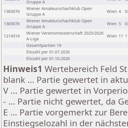
Gruppe A
Wiener Amateurschachklub Open
1383076
Wien
4
0
Gruppe A
Wiener Amateurschachklub Open
1383076
Wien
5
0
Gruppe A
Wiener Vereinsmeisterschaft 2025/2026
1214316
Wien
11
1
A-Liga
Gesamtpartien 19
Elozahl per 01.07.2026
Elozahl per 01.10.2026
Hinweis1
Wertebereich Feld St 
blank ... Partie gewertet in akt
V ... Partie gewertet in Vorperi
- ... Partie nicht gewertet, da 
E ... Partie vorgemerkt zur Be
Einstiegselozahl in der nächst