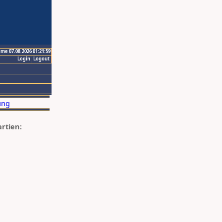
ime 07.08.2026 01:21:59
Login
Logout
artien: