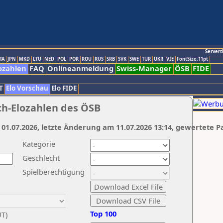
Servert
TA
JPN
MKD
LTU
NED
POL
POR
ROU
RUS
SRB
SVK
SWE
TUR
UKR
VIE
FontSize:11pt
ozahlen
FAQ
Onlineanmeldung
Swiss-Manager
ÖSB
FIDE
T
Elo Vorschau
Elo FIDE
ch-Elozahlen des ÖSB
 01.07.2026, letzte Änderung am 11.07.2026 13:14, gewertete P
Kategorie
Geschlecht
Spielberechtigung
Top 100
UT)