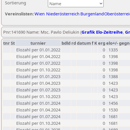
Sortierung
Vereinslisten:
Wien
Niederösterreich
Burgenland
Oberösterrei
Pnr:141690 Name: Msc. Pavlo Deliukin (
Grafik Elo-Zeitreihe
,
Gr
tnr
St
turnier
bdld
rd
datum
f
K
erg
elo+/-
gegn
Elozahl per 01.01.2022
0
1335
Elozahl per 01.04.2022
0
1398
Elozahl per 01.07.2022
0
1398
Elozahl per 01.10.2022
0
1398
Elozahl per 01.01.2023
0
1388
Elozahl per 01.04.2023
0
1423
Elozahl per 01.07.2023
0
1423
Elozahl per 01.10.2023
0
1423
Elozahl per 01.01.2024
0
1456
Elozahl per 01.04.2024
0
1530
Elozahl per 01.07.2024
0
1681
Elozahl per 01.10.2024
0
1681
Elozahl per 01.01.2025
0
1689