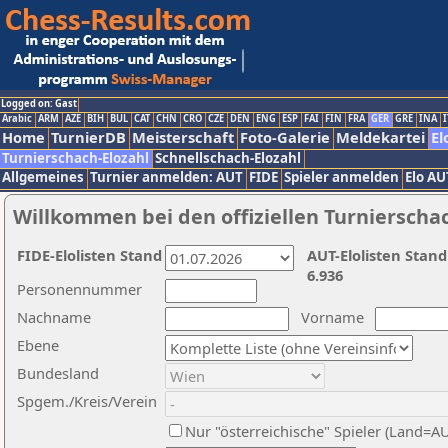
Logged on: Gast
Arabic
ARM
AZE
BIH
BUL
CAT
CHN
CRO
CZE
DEN
ENG
ESP
FAI
FIN
FRA
GER
GRE
INA
I
Home
TurnierDB
Meisterschaft
Foto-Galerie
Meldekartei
El
Turnierschach-Elozahl
Schnellschach-Elozahl
Allgemeines
Turnier anmelden: AUT
FIDE
Spieler anmelden
Elo AU
Willkommen bei den offiziellen Turnierscha
FIDE-Elolisten Stand
AUT-Elolisten Stand
6.936
Personennummer
Nachname
Vorname
Ebene
Bundesland
Spgem./Kreis/Verein
Nur "österreichische" Spieler (Land=A