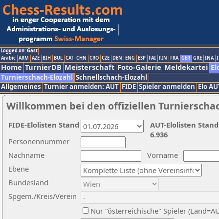
Logged on: Gast
Arabic
ARM
AZE
BIH
BUL
CAT
CHN
CRO
CZE
DEN
ENG
ESP
FAI
FIN
FRA
GER
GRE
INA
I
Home
TurnierDB
Meisterschaft
Foto-Galerie
Meldekartei
El
Turnierschach-Elozahl
Schnellschach-Elozahl
Allgemeines
Turnier anmelden: AUT
FIDE
Spieler anmelden
Elo AU
Willkommen bei den offiziellen Turnierscha
FIDE-Elolisten Stand
AUT-Elolisten Stand
6.936
Personennummer
Nachname
Vorname
Ebene
Bundesland
Spgem./Kreis/Verein
Nur "österreichische" Spieler (Land=A