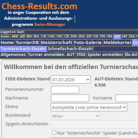
Logged on: Gast
Arabic
ARM
AZE
BIH
BUL
CAT
CHN
CRO
CZE
DEN
ENG
ESP
FAI
FIN
FRA
GER
GRE
INA
I
Home
TurnierDB
Meisterschaft
Foto-Galerie
Meldekartei
El
Turnierschach-Elozahl
Schnellschach-Elozahl
Allgemeines
Turnier anmelden: AUT
FIDE
Spieler anmelden
Elo AU
Willkommen bei den offiziellen Turnierscha
FIDE-Elolisten Stand
AUT-Elolisten Stand
6.936
Personennummer
Nachname
Vorname
Ebene
Bundesland
Spgem./Kreis/Verein
Nur "österreichische" Spieler (Land=A