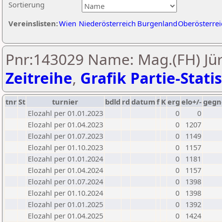
Sortierung
Vereinslisten:
Wien
Niederösterreich
Burgenland
Oberösterrei
Pnr:143029 Name: Mag.(FH) Jür
Zeitreihe
,
Grafik Partie-Statis
tnr
St
turnier
bdld
rd
datum
f
K
erg
elo+/-
gegn
Elozahl per 01.01.2023
0
0
Elozahl per 01.04.2023
0
1207
Elozahl per 01.07.2023
0
1149
Elozahl per 01.10.2023
0
1157
Elozahl per 01.01.2024
0
1181
Elozahl per 01.04.2024
0
1157
Elozahl per 01.07.2024
0
1398
Elozahl per 01.10.2024
0
1398
Elozahl per 01.01.2025
0
1392
Elozahl per 01.04.2025
0
1424