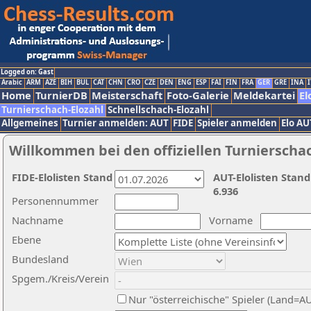
Logged on: Gast
Arabic
ARM
AZE
BIH
BUL
CAT
CHN
CRO
CZE
DEN
ENG
ESP
FAI
FIN
FRA
GER
GRE
INA
I
Home
TurnierDB
Meisterschaft
Foto-Galerie
Meldekartei
El
Turnierschach-Elozahl
Schnellschach-Elozahl
Allgemeines
Turnier anmelden: AUT
FIDE
Spieler anmelden
Elo AU
Willkommen bei den offiziellen Turnierscha
FIDE-Elolisten Stand
AUT-Elolisten Stand
6.936
Personennummer
Nachname
Vorname
Ebene
Bundesland
Spgem./Kreis/Verein
Nur "österreichische" Spieler (Land=A