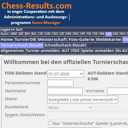
Logged on: Gast
Arabic
ARM
AZE
BIH
BUL
CAT
CHN
CRO
CZE
DEN
ENG
ESP
FAI
FIN
FRA
GER
GRE
INA
I
Home
TurnierDB
Meisterschaft
Foto-Galerie
Meldekartei
El
Turnierschach-Elozahl
Schnellschach-Elozahl
Allgemeines
Turnier anmelden: AUT
FIDE
Spieler anmelden
Elo AU
Willkommen bei den offiziellen Turnierscha
FIDE-Elolisten Stand
AUT-Elolisten Stand
6.936
Personennummer
Nachname
Vorname
Ebene
Bundesland
Spgem./Kreis/Verein
Nur "österreichische" Spieler (Land=A