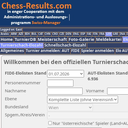
Logged on: Gast
Arabic
ARM
AZE
BIH
BUL
CAT
CHN
CRO
CZE
DEN
ENG
ESP
FAI
FIN
FRA
GER
GRE
INA
I
Home
TurnierDB
Meisterschaft
Foto-Galerie
Meldekartei
El
Turnierschach-Elozahl
Schnellschach-Elozahl
Allgemeines
Turnier anmelden: AUT
FIDE
Spieler anmelden
Elo AU
Willkommen bei den offiziellen Turnierscha
FIDE-Elolisten Stand
AUT-Elolisten Stand
6.936
Personennummer
Nachname
Vorname
Ebene
Bundesland
Spgem./Kreis/Verein
Nur "österreichische" Spieler (Land=A