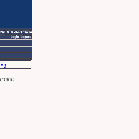
ime 08.08.2026 17:14:04
Login
Logout
artien: