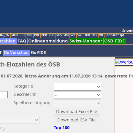
Servert
TA
JPN
MKD
LTU
NED
POL
POR
ROU
RUS
SRB
SVK
SWE
TUR
UKR
VIE
FontSize:11pt
ozahlen
FAQ
Onlineanmeldung
Swiss-Manager
ÖSB
FIDE
T
Elo Vorschau
Elo FIDE
ch-Elozahlen des ÖSB
 01.07.2026, letzte Änderung am 11.07.2026 13:14, gewertete P
Kategorie
Geschlecht
Spielberechtigung
Top 100
UT)