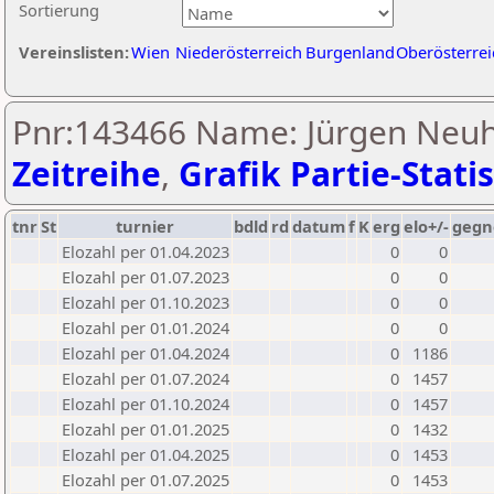
Sortierung
Vereinslisten:
Wien
Niederösterreich
Burgenland
Oberösterrei
Pnr:143466 Name: Jürgen Neuh
Zeitreihe
,
Grafik Partie-Statis
tnr
St
turnier
bdld
rd
datum
f
K
erg
elo+/-
gegn
Elozahl per 01.04.2023
0
0
Elozahl per 01.07.2023
0
0
Elozahl per 01.10.2023
0
0
Elozahl per 01.01.2024
0
0
Elozahl per 01.04.2024
0
1186
Elozahl per 01.07.2024
0
1457
Elozahl per 01.10.2024
0
1457
Elozahl per 01.01.2025
0
1432
Elozahl per 01.04.2025
0
1453
Elozahl per 01.07.2025
0
1453