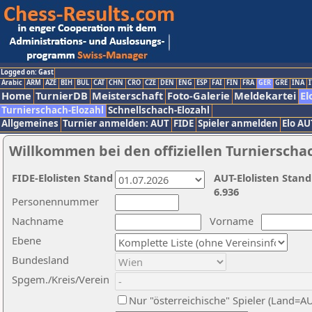
Logged on: Gast
Arabic
ARM
AZE
BIH
BUL
CAT
CHN
CRO
CZE
DEN
ENG
ESP
FAI
FIN
FRA
GER
GRE
INA
I
Home
TurnierDB
Meisterschaft
Foto-Galerie
Meldekartei
El
Turnierschach-Elozahl
Schnellschach-Elozahl
Allgemeines
Turnier anmelden: AUT
FIDE
Spieler anmelden
Elo AU
Willkommen bei den offiziellen Turnierscha
FIDE-Elolisten Stand
AUT-Elolisten Stand
6.936
Personennummer
Nachname
Vorname
Ebene
Bundesland
Spgem./Kreis/Verein
Nur "österreichische" Spieler (Land=A