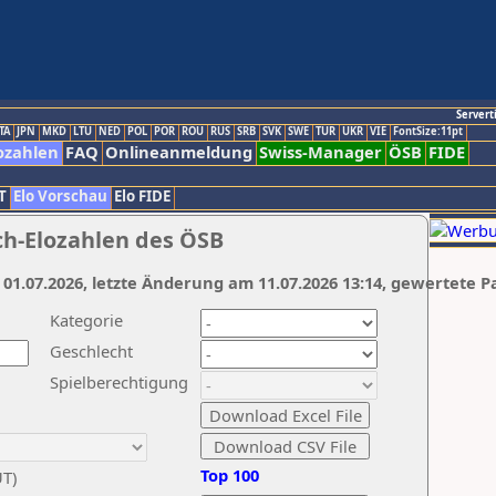
Servert
TA
JPN
MKD
LTU
NED
POL
POR
ROU
RUS
SRB
SVK
SWE
TUR
UKR
VIE
FontSize:11pt
ozahlen
FAQ
Onlineanmeldung
Swiss-Manager
ÖSB
FIDE
T
Elo Vorschau
Elo FIDE
ch-Elozahlen des ÖSB
 01.07.2026, letzte Änderung am 11.07.2026 13:14, gewertete P
Kategorie
Geschlecht
Spielberechtigung
Top 100
UT)