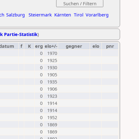
ch
Salzburg
Steiermark
Kärnten
Tirol
Vorarlberg
k Partie-Statistik
)
datum
f
K
erg
elo+/-
gegner
elo
pnr
0
1970
0
1925
0
1930
0
1905
0
1935
0
1906
0
1923
0
1914
0
1914
0
1952
0
1869
0
1869
0
1892