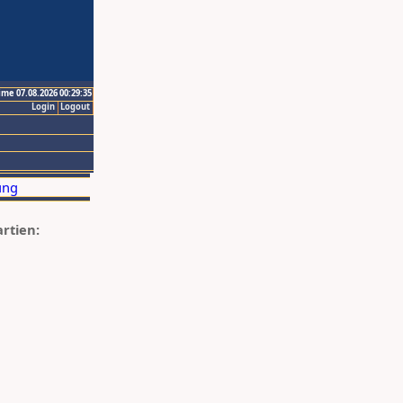
ime 07.08.2026 00:29:35
Login
Logout
artien: