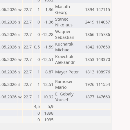
Mailath
.06.2026
w
22.7
1
1,36
1394
147115
Georg
Stanec
.06.2026
s
22.7
0
-1,36
2419
114057
Nikolaus
Wagner
.05.2026
s
22.7
0
-12,28
1866
125786
Sebastian
Kucharski
.05.2026
s
22.7
0,5
-1,59
1842
107650
Michael
Kravchuk
.06.2026
w
22.7
0
-12,51
1853
143370
Aleksandr
.06.2026
s
22.7
1
8,87
Mayer Peter
1813
108976
Ramoser
.06.2026
s
22.7
1
12,51
1926
111554
Mario
El Gebaly
.06.2026
w
22.7
1
10,92
1877
147660
Yousef
4,5
5,9
0
1898
0
1935