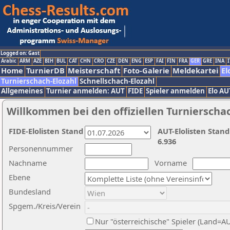
Logged on: Gast
Arabic
ARM
AZE
BIH
BUL
CAT
CHN
CRO
CZE
DEN
ENG
ESP
FAI
FIN
FRA
GER
GRE
INA
I
Home
TurnierDB
Meisterschaft
Foto-Galerie
Meldekartei
El
Turnierschach-Elozahl
Schnellschach-Elozahl
Allgemeines
Turnier anmelden: AUT
FIDE
Spieler anmelden
Elo AU
Willkommen bei den offiziellen Turnierscha
FIDE-Elolisten Stand
AUT-Elolisten Stand
6.936
Personennummer
Nachname
Vorname
Ebene
Bundesland
Spgem./Kreis/Verein
Nur "österreichische" Spieler (Land=A