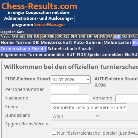
Logged on: Gast
Arabic
ARM
AZE
BIH
BUL
CAT
CHN
CRO
CZE
DEN
ENG
ESP
FAI
FIN
FRA
GER
GRE
INA
I
Home
TurnierDB
Meisterschaft
Foto-Galerie
Meldekartei
El
Turnierschach-Elozahl
Schnellschach-Elozahl
Allgemeines
Turnier anmelden: AUT
FIDE
Spieler anmelden
Elo AU
Willkommen bei den offiziellen Turnierscha
FIDE-Elolisten Stand
AUT-Elolisten Stand
6.936
Personennummer
Nachname
Vorname
Ebene
Bundesland
Spgem./Kreis/Verein
Nur "österreichische" Spieler (Land=A