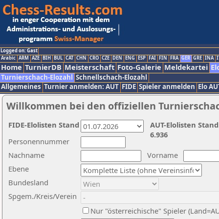
Logged on: Gast
Arabic
ARM
AZE
BIH
BUL
CAT
CHN
CRO
CZE
DEN
ENG
ESP
FAI
FIN
FRA
GER
GRE
INA
I
Home
TurnierDB
Meisterschaft
Foto-Galerie
Meldekartei
El
Turnierschach-Elozahl
Schnellschach-Elozahl
Allgemeines
Turnier anmelden: AUT
FIDE
Spieler anmelden
Elo AU
Willkommen bei den offiziellen Turnierscha
FIDE-Elolisten Stand
AUT-Elolisten Stand
6.936
Personennummer
Nachname
Vorname
Ebene
Bundesland
Spgem./Kreis/Verein
Nur "österreichische" Spieler (Land=A