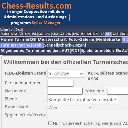
Logged on: Gast
Arabic
ARM
AZE
BIH
BUL
CAT
CHN
CRO
CZE
DEN
ENG
ESP
FAI
FIN
FRA
GER
GRE
INA
I
Home
TurnierDB
Meisterschaft
Foto-Galerie
Meldekartei
El
Turnierschach-Elozahl
Schnellschach-Elozahl
Allgemeines
Turnier anmelden: AUT
FIDE
Spieler anmelden
Elo AU
Willkommen bei den offiziellen Turnierscha
FIDE-Elolisten Stand
AUT-Elolisten Stand
6.936
Personennummer
Nachname
Vorname
Ebene
Bundesland
Spgem./Kreis/Verein
Nur "österreichische" Spieler (Land=A