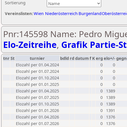
Sortierung
Vereinslisten:
Wien
Niederösterreich
Burgenland
Oberösterrei
Pnr:145598 Name: Pedro Miguel
Elo-Zeitreihe
,
Grafik Partie-St
tnr
St
turnier
bdld
rd
datum
f
K
erg
elo+/-
gegn
Elozahl per 01.04.2024
0
0
Elozahl per 01.07.2024
0
0
Elozahl per 01.10.2024
0
0
Elozahl per 01.01.2025
0
0
Elozahl per 01.04.2025
0
1389
Elozahl per 01.07.2025
0
1389
Elozahl per 01.10.2025
0
1389
Elozahl per 01.01.2026
0
1391
Elozahl per 01.04.2026
0
1376
Elozahl per 01.07.2026
0
1376