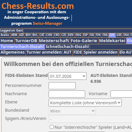
Logged on: Gast
Arabic
ARM
AZE
BIH
BUL
CAT
CHN
CRO
CZE
DEN
ENG
ESP
FAI
FIN
FRA
GER
GRE
INA
I
Home
TurnierDB
Meisterschaft
Foto-Galerie
Meldekartei
El
Turnierschach-Elozahl
Schnellschach-Elozahl
Allgemeines
Turnier anmelden: AUT
FIDE
Spieler anmelden
Elo AU
Willkommen bei den offiziellen Turnierscha
FIDE-Elolisten Stand
AUT-Elolisten Stand
6.936
Personennummer
Nachname
Vorname
Ebene
Bundesland
Spgem./Kreis/Verein
Nur "österreichische" Spieler (Land=A