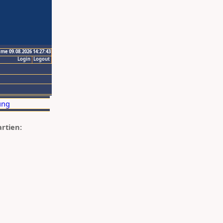
ime 09.08.2026 14:27:43
Login
Logout
artien: