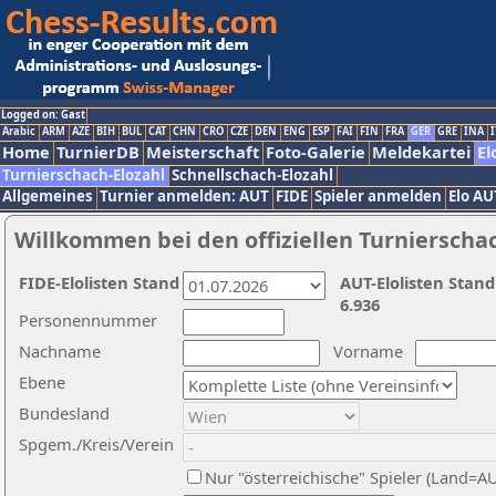
Logged on: Gast
Arabic
ARM
AZE
BIH
BUL
CAT
CHN
CRO
CZE
DEN
ENG
ESP
FAI
FIN
FRA
GER
GRE
INA
I
Home
TurnierDB
Meisterschaft
Foto-Galerie
Meldekartei
El
Turnierschach-Elozahl
Schnellschach-Elozahl
Allgemeines
Turnier anmelden: AUT
FIDE
Spieler anmelden
Elo AU
Willkommen bei den offiziellen Turnierscha
FIDE-Elolisten Stand
AUT-Elolisten Stand
6.936
Personennummer
Nachname
Vorname
Ebene
Bundesland
Spgem./Kreis/Verein
Nur "österreichische" Spieler (Land=A