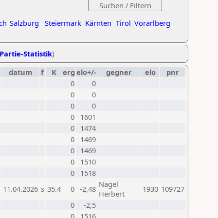
ch
Salzburg
Steiermark
Kärnten
Tirol
Vorarlberg
Partie-Statistik
)
datum
f
K
erg
elo+/-
gegner
elo
pnr
0
0
0
0
0
0
0
1601
0
1474
0
1469
0
1469
0
1510
0
1518
Nagel
11.04.2026
s
35.4
0
-2,48
1930
109727
Herbert
0
-2,5
0
1516