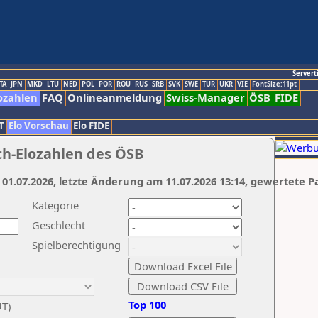
Servert
TA
JPN
MKD
LTU
NED
POL
POR
ROU
RUS
SRB
SVK
SWE
TUR
UKR
VIE
FontSize:11pt
ozahlen
FAQ
Onlineanmeldung
Swiss-Manager
ÖSB
FIDE
T
Elo Vorschau
Elo FIDE
ch-Elozahlen des ÖSB
 01.07.2026, letzte Änderung am 11.07.2026 13:14, gewertete P
Kategorie
Geschlecht
Spielberechtigung
Top 100
UT)